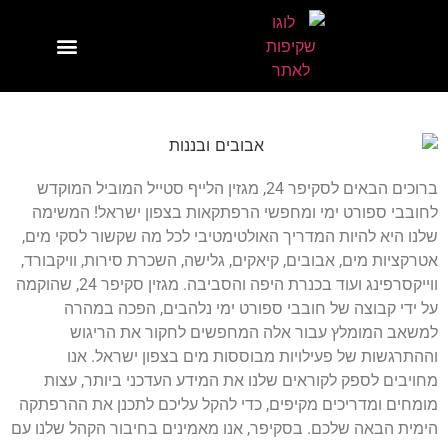
אודות
ברוכים הבאים לסקיפר 24, מגזין הלייף סטייל המוביל המוקדש
לחובבי ספורט ימי ומחפשי הרפתקאות בצפון ישראל! המשימה
שלנו היא להיות המדריך האולטימטיבי לכל מה שקשור לסקי מים,
אטרקציות מים, אבובים, קיאקים, גלישה, השכרת סירות, וויקבורד,
ווייקסרפינג ועוד בכנרת היפה והסביבה. מגזין סקיפר 24, שהוקמה
על ידי קבוצה של חובבי ספורט ימי נלהבים, הפכה במהרה
למשאב המומלץ עבור אלה המחפשים לחקור את הריגוש
וההתרגשות של פעילויות מבוססות מים בצפון ישראל. אנו
מחויבים לספק לקוראים שלנו את המידע העדכני ביותר, עצות
מומחים ומדריכים מקיפים, כדי להקל עליכם לתכנן את ההרפתקה
הימית הבאה שלכם. בסקיפר, אנו מאמינים בחיבור הקהל שלנו עם