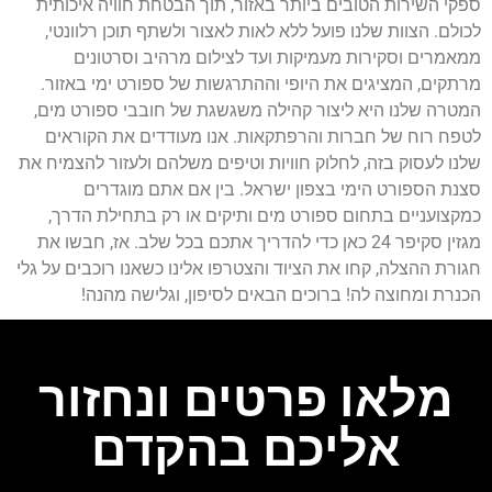
ספקי השירות הטובים ביותר באזור, תוך הבטחת חוויה איכותית
לכולם. הצוות שלנו פועל ללא לאות לאצור ולשתף תוכן רלוונטי,
ממאמרים וסקירות מעמיקות ועד לצילום מרהיב וסרטונים
מרתקים, המציגים את היופי וההתרגשות של ספורט ימי באזור.
המטרה שלנו היא ליצור קהילה משגשגת של חובבי ספורט מים,
לטפח רוח של חברות והרפתקאות. אנו מעודדים את הקוראים
שלנו לעסוק בזה, לחלוק חוויות וטיפים משלהם ולעזור להצמיח את
סצנת הספורט הימי בצפון ישראל. בין אם אתם מוגדרים
כמקצועניים בתחום ספורט מים ותיקים או רק בתחילת הדרך,
מגזין סקיפר 24 כאן כדי להדריך אתכם בכל שלב. אז, חבשו את
חגורת ההצלה, קחו את הציוד והצטרפו אלינו כשאנו רוכבים על גלי
הכנרת ומחוצה לה! ברוכים הבאים לסיפון, וגלישה מהנה!
מלאו פרטים ונחזור
אליכם בהקדם