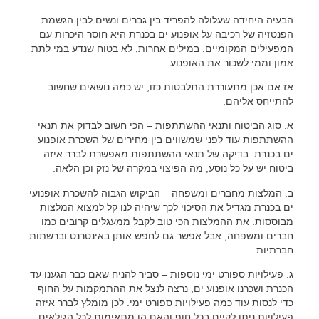
הבעיה היחידה שעלולה להפריד בין גברים ונשים לבין הגשמת
הפנטזיה של רכיבה על אופנוע ים בכנרת היא חוסר היכרות עם
המפעילים המקומיים. במילים אחרות, לא בטוח שנדע במי לתת
אמון וממי לשכור את האופנוע.
אז אם אכן מתעוררת התלבטות כזו, יש כמה נושאים שחשוב
להתייחס אליהם:
א. סוג הביטוח ותנאי ההשתתפות
– הכי חשוב לבדוק את תנאי
ההשתתפות עוד לפני שמשווים בין מחירים של השכרת אופנוע
ים בכנרת. בדיקה של תנאי ההשתתפות מאפשרת לברר איזה
ביטוח יש על כל נוסע, מה הפיצוי במקרה של נזק וכן הלאה.
ב. המלצות מחברים ומשפחה
– הביקוש הגבוה להשכרת אופנועי
ים בכנרת מגדיל את הסיכוי לכך שיהיה לנו קל למצוא המלצות
מבוססות. את ההמלצות הכי טוב לקבל ממעגלים קרובים כמו
חברים ומשפחה, אבל אפשר גם לחפש אותן באינטרנט וברשתות
חברתיות.
ג. פעילויות ספורט ימי נוספות
– סביר להניח שאם כבר הגענו עד
הכנרת ושכרנו אופנוע ים, נרצה לנצל את ההתמקמות על החוף
כדי לנסות עוד כמה פעילויות ספורט ימי. לכן מומלץ לברר איזה
פעילויות ניתן לקיים בכל חוף והאם הן מתאימות לכל הגילאים.