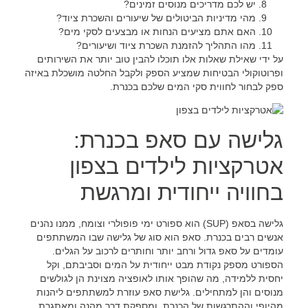
יש לכם מדריכים מנוסים זמינים?
מהי מדיניות הביטולים של שיעורים והשכרת ציוד?
האם אתם מציעים הנחות או מבצעים לסקי מים?
מהו התהליך להזמנת השכרת ציוד ושיעורים?
על ידי שאילת שאלות אלו תוכלו להבין טוב יותר את השירותים
ופרוטוקולי הבטיחות שמציע הספק ולקבל החלטה מושכלת באיזה
ספק לבחור לחווית סקי המים שלכם בכנרת.
גלישה עם סאפ בכנרת:
אטרקציות לילדים בצפון
בחוויה ייחודית ומרגשת
גלישה בסאפ (SUP) הוא ספורט ימי פופולרי וצומח, ממנו נהנים
אנשים רבים בכנרת. סאפ הוא סוג של גלישה שבו המשתתפים
עומדים על סאפ גדול ורחב יותר וחותרים לרכוב על הגלים.
הספורט מספק נקודת מבט ייחודית על המים וסביבתם, וקל
יחסית ללמידה, מה שהופך אותו לאופציה מצוינת הן לגולשים
מנוסים והן למתחילים.
גלישת סאפ
עוזרת למשתתפים ליהנות
מהיופי וההתרגשות של הכנרת, ומספקת דרך מהנה ומאתגרת