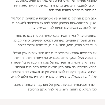
לחובבי ספורט ימי, וטיולי סירה למי שמחפש חוויה שלווה על
האגם. לחובבי הריגושים מוזכרת נהיגת שטח, לייזר טאג והעיר
ההיסטורית טבריה לחוויה תרבותית.
אגם המים המתוקים הזה שופע אטרקציות שמתאימות לכל גיל
ועניין. מהשתכשכות בפארק המים לונה גל הידידותי למשפחות
ועד לרכוב על הגלים עם חנויות לציוד גלישה ועוד..
מחפשים עוד?
האזור עשיר באטרקציות נוספות כמו סדנאות
יצירה, השכרת אופניים, צפרות, רפטינג, קיאקים, סיורי יקבים,
טיולי כדור פורח, ספא, טיולי ג'יפים, פיינטבול וחדרי בריחה.
אל תפספסו אטרקציות ספציפיות כמו טיולי ג'יפים ארץ הגליל,
פיינטבול גליל ואסקייפ רום בטבריה המציעות חוויות ייחודיות.
תחקרו את היופי עוצר הנשימה של שמורת הטבע ארבל ושמורת
הטבע מג'רסה, כל אחת מהן מציעה נופים מדהימים ומסלולי
הליכה. לבסוף, הקפידו לבקר בנמל עין גב ובאטרקציה המרכזית
שלו, "הבית בנמל", בית משחק מעץ שהוא הגשמת חלום לילדים.
הכנרת וסביבותיה מציעות מגוון של אטרקציות הנותנות מענה
לכל הגילאים ותחומי העניין. אז למה אתם מחכים?