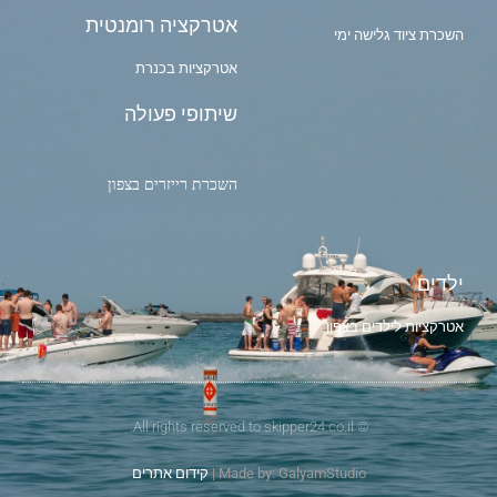
אטרקציה רומנטית
השכרת ציוד גלישה ימי
אטרקציות בכנרת
שיתופי פעולה
השכרת רייזרים בצפון
ילדים
אטרקציות לילדים בצפון
© All rights reserved to skipper24.co.il.
Made by: GalyamStudio |
קידום אתרים