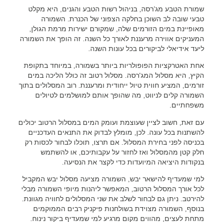
שמורת הטבע מג’רסה, בניהול רשות הטבע והגנים, היא מקלט
טבעי שובה לב השוכן בחלקה הצפוני של הכנרת. השמורה
מאופיינת במים הזורמים שלה, שמקורם ישירות מרמת הגולן,
המעניקים אווירה מרעננת לאורך כל השנה. זה הופך את השמורה
ליעד אידיאלי לביקורים בכל עונות השנה.
אחת האטרקציות הפופולריות ביותר בשמורה, במיוחד בתקופת
הקיץ, היא מסלול המג'רסה. מסלול רטוב זה כולל הליכה במים
זורמים, המציע חווית טיול ייחודית ומרעננת. רוב המסלולים בתוך
השמורה קלים לניווט, מה שהופך אותם למושלמים לטיולים
משפחתיים.
עם זאת, חשוב לציין שעוצמת ועומק המים במסלול הרטוב יכולים
להשתנות בכל עונה. לכן, מומלץ לבדוק את התנאים העדכניים
בכניסה לפני בחירת המסלול. אם תרצו, תוכלו לבחור לכסות רק
חלק קטן מהמסלול ואז לחזור על עקבותיכם, או להשתמש
בנקודות היציאה המיועדות כדי לקצר את הנסיעה.
למי שמעדיף להישאר יבש, השמורה מציעה מסלול יבש המקביל
לכל אורך המסלול הרטוב, המאפשר ליהנות מיופי השמורה מבלי
להירטב. ניתן גם לבחור לשלב את שני המסלולים לחוויה מגוונת.
בנוסף, השמורה מצוידת בשולחנות פיקניק רבים הממוקמים
מתחת לעצים, מהווים מקום מרגיע למי שמעדיף ביקור נינוח.