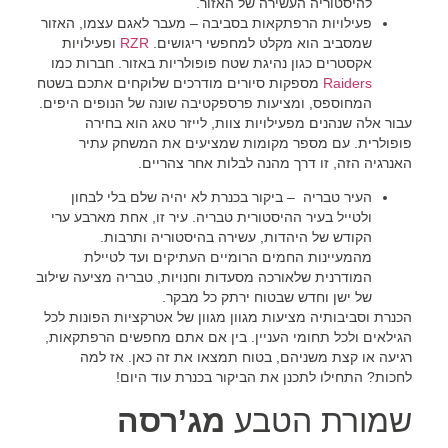
להיסטוריה העשירה של האזור.
פעילויות הרפתקאות בסביבה
– מעבר לאגם עצמו, האזור
שמסביב הוא מקלט למחפשי ריגושים.
RZR
ופעילויות
אקסטרים כגון נהיגת שטח פופולריות באזור. חברות כמו
Raiders
מספקות סיורים מודרכים שלוקחים אתכם בשטח
המחוספס, ומציעות פרספקטיבה שונה של הנופים היפים.
עבור אלה שנהנים מפעילויות צוות, לייזר טאג הוא בחירה
פופולרית. עם מספר מקומות שמציעים את המשחק עתיר
האנרגיה הזה, זו דרך מהנה לבלות אחר צהריים.
העיר
טבריה –
ביקור בכנרת לא יהיה שלם בלי לבחון
ולטייל בעיר ההיסטורית טבריה. עיר זו, אחת מארבע ערי
הקודש של היהדות, עשירה בהיסטוריה ותרבות.
מהמעיינות החמים הרומיים העתיקים ועד לטיילת
המודרנית שלאורכה מסעדות וחנויות, טבריה מציעה שילוב
של ישן וחדש שבטוח ירתק כל מבקר.
הכנרת וסביבותיה מציעות מגוון מגוון של אטרקציות הפונות לכל
הגילאים ולכל תחומי העניין. בין אם אתם מחפשים הרפתקאות,
רגיעה או קצת משניהם, בטוח תמצאו את זה כאן. אז למה
לחכות? התחילו לתכנן את הביקור בכנרת עוד היום!
שמורת הטבע
מג’רסה