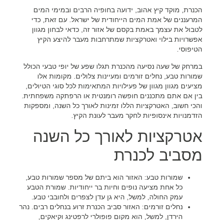
הכנרת, מוקד קיץ אהוב, ידועה בחופיה הרבים ובמימי המים
המרעננים של אמת המים הייחודית של ישראל. עם זאת, כדי
לטבול את עצמך באמת בקסם של אזור זה, כדאי לבחון מגוון
אפשרויות בילוי ואטרקציות שמתרחבות מעבר להיצע הקיץ
הטיפוסי.
במרחק של שעה נסיעה מהכנרת תגלו שפע של יופי טבעי הכולל
שמורות טבע, נחלים זורמים ומעיינות צלולים. מקומות אלו
מציעים מגוון מגוון של פעילויות המתאימות לכל סוגי הטיולים,
בין אם אתם מתכננים חופשה רומנטית או הרפתקה משפחתית.
והכי חשוב, האטרקציות הללו זמינות לאורך כל השנה, ומספקות
הזדמנויות אינסופיות לחקר מעבר לעונת הקיץ.
אטרקציות לאורך כל השנה
מסביב לכנרת
שמורות טבע:
האזור הוא ביתם של מספר שמורות טבע,
כל אחת מציעה נופים וחיות בר ייחודיות. שמורת הטבע
עמק החולה, למשל, היא גן עדן לצפרים ולחובבי טבע.
נחלים זורמים:
האזור סביב הכנרת זרוע בנחלים רבים. נהר
הירדן, למשל, הוא מקום פופולרי לרפטינג וקיאקים,