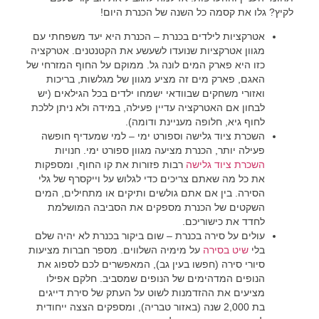
לקיץ? גלו את קסמה כל השנה של הכנרת היום!
אטרקציות לילדים בכנרת
– הכנרת היא יעד משפחתי עם
מגוון אטרקציות שנועדו לשעשע את הקטנטנים. אטרקציה
כזו היא פארק המים לונה גל. ממוקם על החוף המזרחי של
האגם, פארק מים זה מציע מגוון של מגלשות, בריכות
ואזורי משחקים שבוודאי ישמחו ילדים בכל הגילאים (יש
לבחון אם האטרקציה עדיין פעילה, במידה ולא ניתן ללכת
לחוף גיא, חלופה מעניינת ודומה).
השכרת ציוד גלישה
וספורט ימי
– למי שמעדיף חופשה
פעילה יותר, הכנרת מציעה מגוון ספורט ימי. חנויות
השכרת ציוד גלישה
רבות פזורות את קו החוף, ומספקות
את כל מה שאתם צריכים כדי לגלוש על וייקסרף של גלי
הסירה. בין אם אתם גולשים ותיקים או מתחילים, המים
השקטים של הכנרת מספקים את הסביבה המושלמת
לחדד את כישוריכם.
עולים על סירה בכנרת
– שום ביקור בכנרת לא יהיה שלם
בלי
שיט בסירה
על מימיה השלווים. מספר חברות מציעות
סיורי סירה (חפשו בעין גב), המאפשרים לכם לספוג את
הנופים המדהימים של הנופים שמסביב. חלקם אפילו
מציעים את ההזדמנות לשוט על העתק של סירת דייגים
בת 2,000 שנה (באזור טבריה), ומספקים הצצה ייחודית