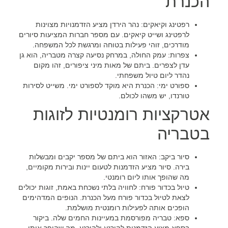
הכנרת
רפטינג וקיאקים:
נהר הירדן מציע הזדמנויות מצוינות
לרפטינג ושייט קיאקים. עם מספר חברות המציעות סיורים
מודרכים, זוהי פעילות בטוחה ומרגשת לכל המשפחה.
צפרות:
עמק החולה, במרחק נסיעה קצרה מטבריה, הוא גן
עדן לצפרים. ביתם של מאות מיני ציפורים, זהו מקום
נהדר ליום טיול משפחתי.
ספורט ימי:
הכנרת היא מוקד לספורט ימי. מ
שייט
ל
סירות
טורנדו
, יש משהו לכולם.
אטרקציות רומנטיות לזוגות
בטבריה
סיור ביקב:
האזור הוא ביתם של מספר יקבים ומבשלות
בירה. סיור מציע הזדמנות לטעום יינות ובירות מקומיים,
מה שהופך אותו ליום רומנטי.
טיול בכדור פורח:
לחוויה בלתי נשכחת באמת, זוגות יכולים
לצאת לטיול בכדור פורח מעל הכנרת. הנופים המדהימים
הופכים אותה לפעילות רומנטית מושלמת.
ספא:
טבריה מפורסמת במעיינות החמים שלה. ביקור
בספא מציע הזדמנות להירגע ולהירגע, מה שהופך אותו