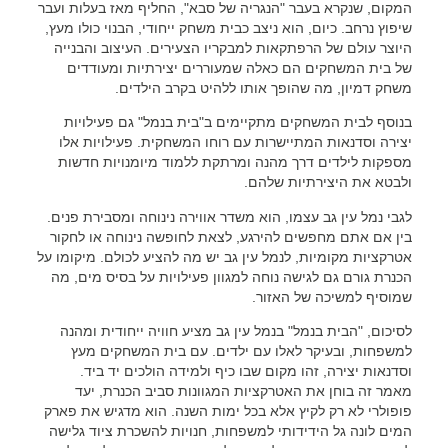
המקום, שנקרא בעבר "הנגריה של סבא", החליף מאז בעלות ועבר
שיפוץ נרחב. כיום, הוא ניצב כבית משחק ייחודי, הבנוי כולו מעץ,
היוצר עולם של הרפתקאות למבקריו הצעירים. העיצוב והבנייה
של בית המשחקים הם כאלה שמעוררים יצירתיות ומעודדים
משחק דמיון, מה שהופך אותו ללהיט בקרב הילדים.
בנוסף לבית המשחקים מתקיימים ב"בית בנמל" גם פעילויות
יצירה וסדנאות המתיישרות עם רוחו המשחקית. פעילויות אלו
מספקות לילדים דרך מהנה ומרתקת ללמוד מיומנויות חדשות
ולבטא את היצירתיות שלהם.
לגבי נמל עין גב עצמו, הוא משדר אווירה נינוחה ומסבירת פנים.
בין אם אתם מחפשים להירגע, לצאת לחופשה נינוחה או לחקור
אטרקציות מקומיות, לנמל עין גב יש מה להציע לכולם. מיקומו על
הכנרת גורם גם לגישה נוחה למגוון פעילויות על בסיס מים, מה
שמוסיף למשיכה של האזור.
לסיכום, "הבית בנמל" בנמל עין גב מציע חוויה ייחודית ומהנה
למשפחות, ובעיקר לאלו עם ילדים. עם בית המשחקים מעץ
וסדנאות יצירה, זהו מקום שבו כיף ולמידה הולכים יד ביד.
מאמר זה בוחן את האטרקציות המגוונות סביב הכנרת, יעד
פופולרי לא רק לקיץ אלא בכל ימות השנה. הוא מדגיש את פארק
המים לונה גל הידידותי למשפחות, חנויות להשכרת ציוד גלישה