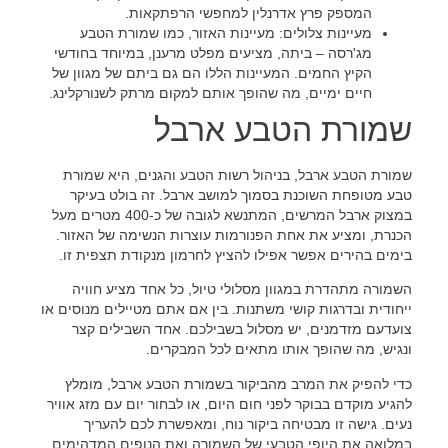
המספק פרץ אדרנלין למחפשי הרפתקאות.
מעיינות צלולים:
מעיינות האזור, כמו שמורת הטבע
מג'רסה – ביתה, מציעים מפלט מרענן, במיוחד בחודשי
הקיץ החמים. המעיינות הללו הם גם ביתם של מגוון של
חיים ימיים, מה שהופך אותם למקום מרתק לשנורקלינג.
שמורת הטבע ארבל
שמורת הטבע ארבל, בניהול רשות הטבע והגנים, היא שמורת
טבע מטופחת השוכנת בסמוך למושב ארבל. זה בולט בעיקר
במצוק ארבל המרשים, המתנשא לגובה של כ-400 מטרים מעל
הכנרת, ומציע את אחת הפנורמות עוצרות הנשימה של האזור.
בימים בהירים אפשר אפילו להציץ לחרמון מנקודת תצפית זו.
השמורה מתהדרת במגוון מסלולי טיול, כל אחד מציע חוויה
ייחודית ובדרגות קושי משתנות. בין אם אתם מטיילים מנוסים או
צועדעם מזדמנים, יש מסלול בשבילכם. אחד השבילים קצר
ונגיש, מה שהופך אותו מתאים לכל המבקרים.
כדי להפיק את המרב מהביקור בשמורת הטבע ארבל, מומלץ
להגיע מוקדם בבוקר לפני חום היום, או לבחור יום עם מזג אוויר
נעים. גישה זו מבטיחה ביקור נוח, ומאפשרת לכם להעריך
במלואה את היופי הטבעי של השמורה ואת הנופים המדהימים