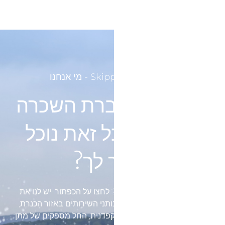
מפי מגזין 24 Skipper - מי אנחנו
אנחנו לא חברת השכרה
אז במה בכל זאת נוכל
לעזור לך?
רוצים לדעת קצת יותר עלינו? לחצו על הכפתור. יש לנו את
היכולת לספק לכם את מכוון נותני השירותים באזור הכנרת,
הספקים שלנו עוברים בדיקה קפדנית, החל מספקים של מתן