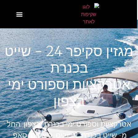
עמוד הבית
מגזין סקיפר 24 - שייט
בכנרת
אטרקציות וספורט ימי
בצפון
אטרקציות וספורט ימי בכנרת ובצפון, החל
מ- שייט בכנרת, אבובים, קיאקים, סאפ,