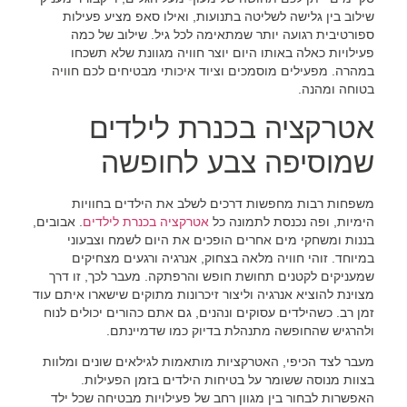
שילוב בין גלישה לשליטה בתנועות, ואילו סאפ מציע פעילות
ספורטיבית רגועה יותר שמתאימה לכל גיל. שילוב של כמה
פעילויות כאלה באותו היום יוצר חוויה מגוונת שלא תשכחו
במהרה. מפעילים מוסמכים וציוד איכותי מבטיחים לכם חוויה
בטוחה ומהנה.
אטרקציה בכנרת לילדים
שמוסיפה צבע לחופשה
משפחות רבות מחפשות דרכים לשלב את הילדים בחוויות
הימיות, ופה נכנסת לתמונה כל
אטרקציה בכנרת לילדים
. אבובים,
בננות ומשחקי מים אחרים הופכים את היום לשמח וצבעוני
במיוחד. זוהי חוויה מלאה בצחוק, אנרגיה ורגעים מצחיקים
שמעניקים לקטנים תחושת חופש והרפתקה. מעבר לכך, זו דרך
מצוינת להוציא אנרגיה וליצור זיכרונות מתוקים שישארו איתם עוד
זמן רב. כשהילדים עסוקים ונהנים, גם אתם כהורים יכולים לנוח
ולהרגיש שהחופשה מתנהלת בדיוק כמו שדמיינתם.
מעבר לצד הכיפי, האטרקציות מותאמות לגילאים שונים ומלוות
בצוות מנוסה ששומר על בטיחות הילדים בזמן הפעילות.
האפשרות לבחור בין מגוון רחב של פעילויות מבטיחה שכל ילד