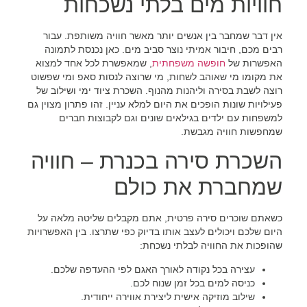
חוויות מים בלתי נשכחות
אין דבר שמחבר בין אנשים יותר מאשר חוויה משותפת. עבור
רבים מכם, חיבור אמיתי נוצר סביב מים. כאן נכנסת לתמונה
האפשרות של
חופשה משפחתית
, שמאפשרת לכל אחד למצוא
את מקומו מי שאוהב לשחות, מי שרוצה לנסות סאפ ומי שפשוט
רוצה לשבת בסירה וליהנות מהנוף. השכרת ציוד ימי ושילוב של
פעילויות שונות הופכים את היום למלא עניין. זהו פתרון מצוין גם
למשפחות עם ילדים בגילאים שונים וגם לקבוצות חברים
שמחפשות חוויה מגבשת.
השכרת סירה בכנרת – חוויה
שמחברת את כולם
כשאתם שוכרים סירה פרטית, אתם מקבלים שליטה מלאה על
היום שלכם ויכולים לעצב אותו בדיוק כפי שתרצו. בין האפשרויות
שהופכות את החוויה לבלתי נשכחת:
עצירה בכל נקודה לאורך האגם לפי ההעדפה שלכם.
כניסה למים בכל זמן שנוח לכם.
שילוב מוזיקה אישית ליצירת אווירה ייחודית.