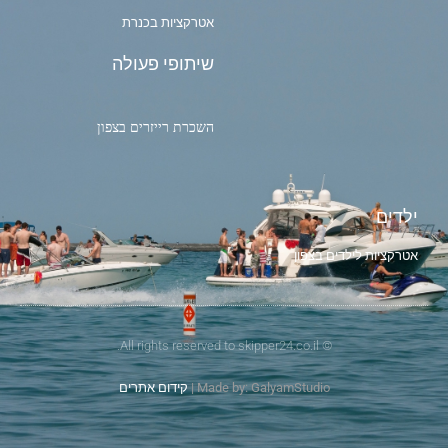
אטרקציות בכנרת
שיתופי פעולה
השכרת רייזרים בצפון
ילדים
אטרקציות לילדים בצפון
© All rights reserved to skipper24.co.il.
Made by: GalyamStudio |
קידום אתרים